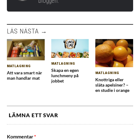
bloggen.
LÄS NÄSTA →
MATLAGNING
MATLAGNING
Skapa en egen
Att vara smart när
MATLAGNING
lunchmeny på
man handlar mat
Knottriga eller
jobbet
släta apelsiner? –
en studie i orange
LÄMNA ETT SVAR
Kommentar
*