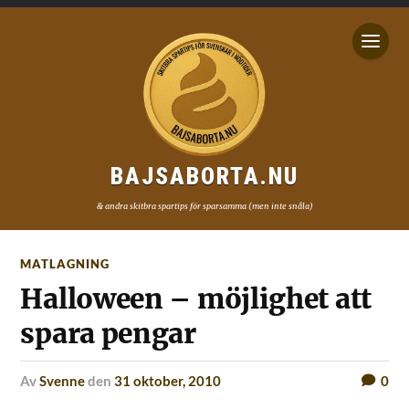
BAJSABORTA.NU
& andra skitbra spartips för sparsamma (men inte snåla)
MATLAGNING
Halloween – möjlighet att
spara pengar
av
Svenne
den
31 oktober, 2010
0