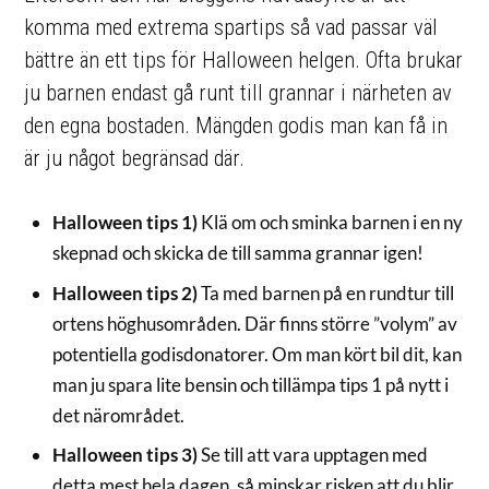
komma med extrema spartips så vad passar väl
bättre än ett tips för Halloween helgen. Ofta brukar
ju barnen endast gå runt till grannar i närheten av
den egna bostaden. Mängden godis man kan få in
är ju något begränsad där.
Halloween tips 1)
Klä om och sminka barnen i en ny
skepnad och skicka de till samma grannar igen!
Halloween tips 2)
Ta med barnen på en rundtur till
ortens höghusområden. Där finns större ”volym” av
potentiella godisdonatorer. Om man kört bil dit, kan
man ju spara lite bensin och tillämpa tips 1 på nytt i
det närområdet.
Halloween tips 3)
Se till att vara upptagen med
detta mest hela dagen, så minskar risken att du blir