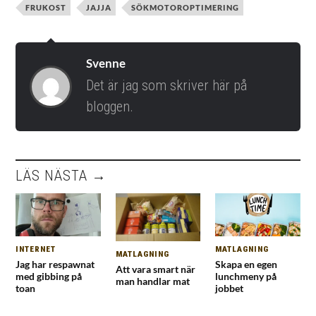
FRUKOST
JAJJA
SÖKMOTOROPTIMERING
Svenne
Det är jag som skriver här på
bloggen.
LÄS NÄSTA →
INTERNET
MATLAGNING
MATLAGNING
Jag har respawnat
Skapa en egen
Att vara smart när
med gibbing på
lunchmeny på
man handlar mat
toan
jobbet