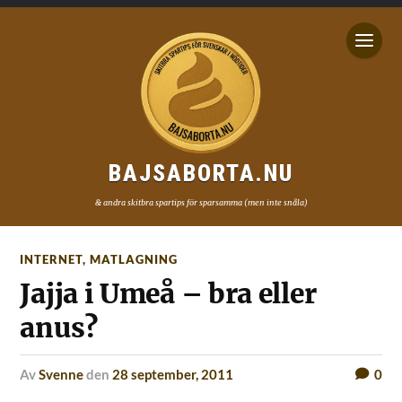
BAJSABORTA.NU
& andra skitbra spartips för sparsamma (men inte snåla)
INTERNET
,
MATLAGNING
Jajja i Umeå – bra eller
anus?
av
Svenne
den
28 september, 2011
0