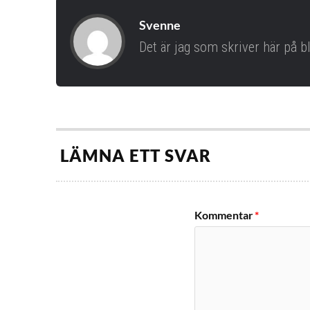
Svenne
Det är jag som skriver här på b
LÄMNA ETT SVAR
Kommentar
*