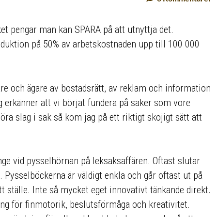
et pengar man kan SPARA på att utnyttja det.
reduktion på 50% av arbetskostnaden upp till 100 000
re och ägare av bostadsrätt, av reklam och information
g erkänner att vi börjat fundera på saker som vore
ra slag i sak så kom jag på ett riktigt skojigt sätt att
nge vid pysselhörnan på leksaksaffären. Oftast slutar
 Pysselböckerna är väldigt enkla och går oftast ut på
tt ställe. Inte så mycket eget innovativt tänkande direkt.
äning för finmotorik, beslutsförmåga och kreativitet.