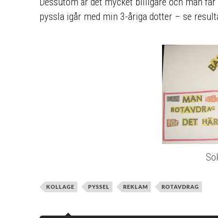
Dessutom är det mycket billigare och man får 
pyssla igår med min 3-åriga dotter – se result
Sö
KOLLAGE
PYSSEL
REKLAM
ROTAVDRAG