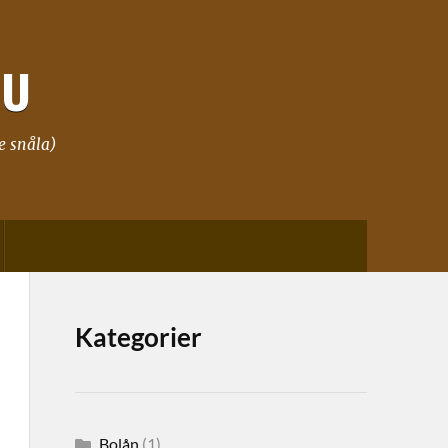
NU
e snåla)
Kategorier
Bolån
(1)