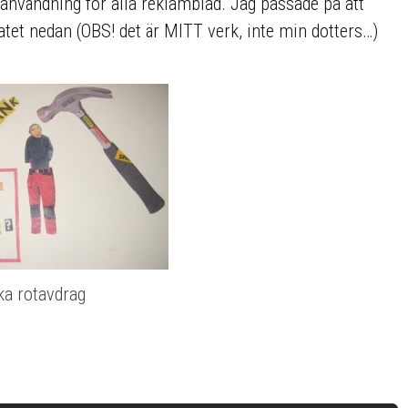
användning för alla reklamblad. Jag passade på att
atet nedan (OBS! det är MITT verk, inte min dotters…)
ka rotavdrag