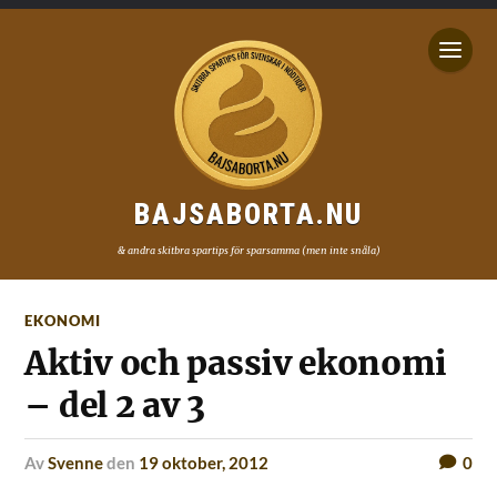
BAJSABORTA.NU
& andra skitbra spartips för sparsamma (men inte snåla)
EKONOMI
Aktiv och passiv ekonomi
– del 2 av 3
av
Svenne
den
19 oktober, 2012
0