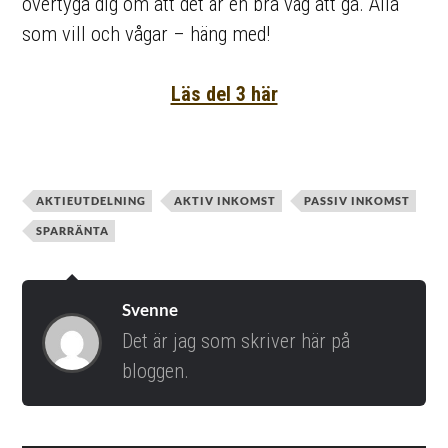
övertyga dig om att det är en bra väg att gå. Alla
som vill och vågar – häng med!
Läs del 3 här
AKTIEUTDELNING
AKTIV INKOMST
PASSIV INKOMST
SPARRÄNTA
Svenne
Det är jag som skriver här på
bloggen.