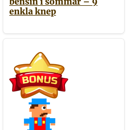
bensin i sommar – 9
enkla knep