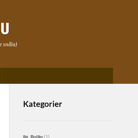
NU
e snåla)
Kategorier
Bolån
(1)