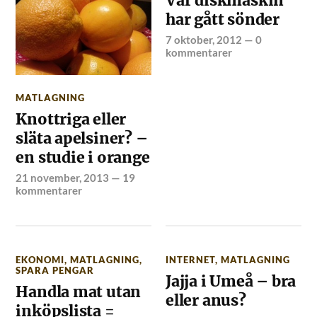
Vår diskmaskin
har gått sönder
7 oktober, 2012
—
0
kommentarer
MATLAGNING
Knottriga eller
släta apelsiner? –
en studie i orange
21 november, 2013
—
19
kommentarer
EKONOMI
,
MATLAGNING
,
INTERNET
,
MATLAGNING
SPARA PENGAR
Jajja i Umeå – bra
Handla mat utan
eller anus?
inköpslista =