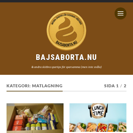
BAJSABORTA.NU
& andra skitbra spartips för sparsamma (men inte snåla)
KATEGORI:
MATLAGNING
SIDA 1
/
2