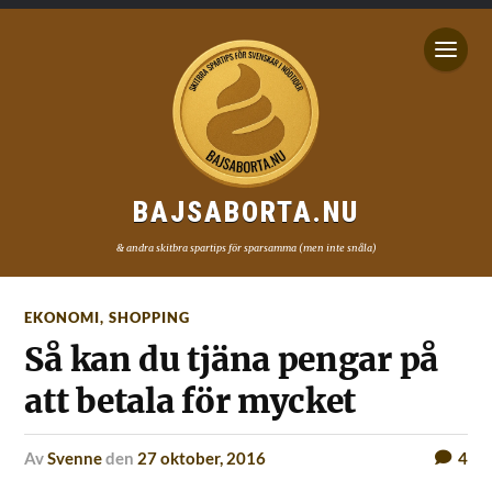
BAJSABORTA.NU
& andra skitbra spartips för sparsamma (men inte snåla)
EKONOMI
,
SHOPPING
Så kan du tjäna pengar på
att betala för mycket
av
Svenne
den
27 oktober, 2016
4