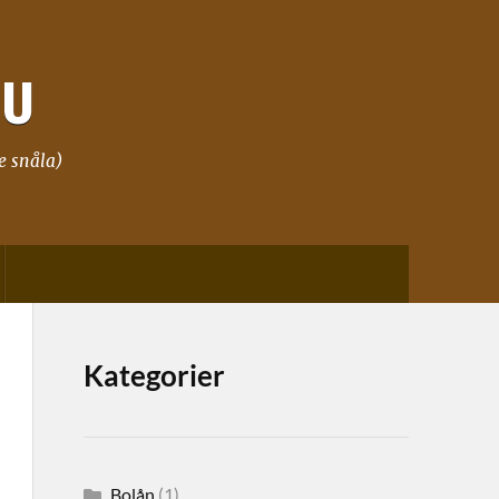
NU
e snåla)
Kategorier
Bolån
(1)